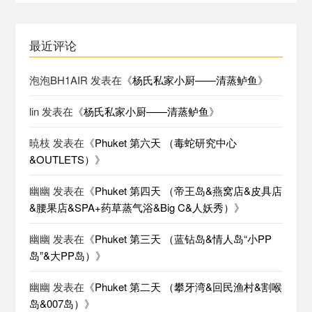
最近评论
泡泡BH1AIR
发表在《
杨氏私家小厨——清蒸鲈鱼
》
lin
发表在《
杨氏私家小厨——清蒸鲈鱼
》
暁枝
发表在《
Phuket 第六天 （毒蛇研究中心
&OUTLETS）
》
幽幽
发表在《
Phuket 第四天 （帝王岛&燕窝店&皮具店
&腰果店&SPA+药草蒸气浴&Big C&人妖秀）
》
幽幽
发表在《
Phuket 第三天 （蓝钻岛&情人岛“小PP
岛”&大PP岛）
》
幽幽
发表在《
Phuket 第二天 （攀牙湾&回民渔村&割喉
岛&007岛）
》