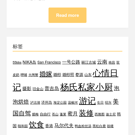
BH1AIR
Read more
标签
云南
一号公路
NIKA岛
San Francisco
丽江古城
55bbs
南昌
双
心情日
婚嫁
婚纱
婚纱照
婺源
山东
皮奶
呷哺
大闸蟹
杨氏私家小厨
记
泡
普吉岛
摄影
旧金山
游记
美
泡烘焙
济州岛
泸沽湖
海淀公园
温榆河
生日
绍兴
装修
国自驾
蜜月
韩
自由行
腊梅
苍山
蓬莱
西雅图
迪士尼
饮食
马尔代夫
国
香港
颐和园
鸭血粉丝汤
黑松白鹿
鼓楼