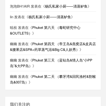
泡泡BH1AIR
发表在《
杨氏私家小厨——清蒸鲈鱼
》
lin
发表在《
杨氏私家小厨——清蒸鲈鱼
》
暁枝
发表在《
Phuket 第六天 （毒蛇研究中心
&OUTLETS）
》
幽幽
发表在《
Phuket 第四天 （帝王岛&燕窝店&皮具店
&腰果店&SPA+药草蒸气浴&Big C&人妖秀）
》
幽幽
发表在《
Phuket 第三天 （蓝钻岛&情人岛“小PP
岛”&大PP岛）
》
幽幽
发表在《
Phuket 第二天 （攀牙湾&回民渔村&割喉
岛&007岛）
》
我们关注的