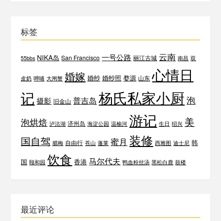
标签
云南
一号公路
NIKA岛
San Francisco
丽江古城
55bbs
南昌
双
心情日
婚嫁
婚纱
婚纱照
婺源
山东
皮奶
呷哺
大闸蟹
杨氏私家小厨
记
泡
普吉岛
摄影
旧金山
游记
美
泡烘焙
济州岛
泸沽湖
海淀公园
温榆河
生日
绍兴
装修
国自驾
蜜月
韩
自由行
腊梅
苍山
蓬莱
西雅图
迪士尼
饮食
马尔代夫
国
香港
颐和园
鸭血粉丝汤
黑松白鹿
鼓楼
最近评论