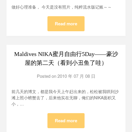
泡
做好心理准备， 今天是没有照片，纯粹流水版记账～～
BH1AIR
Read more
Maldives NIKA蜜月自由行5Day——豪沙
屋的第二天（看到小丑鱼了哇）
Posted on
2010 年 07 月 08 日
by
泡
泡
前几天的博文，都是我今天上午赶出来的，松松被我哄到沙
BH1AIR
滩上照小螃蟹去了，后来他实在无聊，俺们的NIKA面积又
小，…
Read more