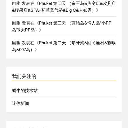
幽幽
发表在《
Phuket 第四天 （帝王岛&燕窝店&皮具店
&腰果店&SPA+药草蒸气浴&Big C&人妖秀）
》
幽幽
发表在《
Phuket 第三天 （蓝钻岛&情人岛“小PP
岛”&大PP岛）
》
幽幽
发表在《
Phuket 第二天 （攀牙湾&回民渔村&割喉
岛&007岛）
》
我们关注的
蜗牛的技术站
迷你新闻