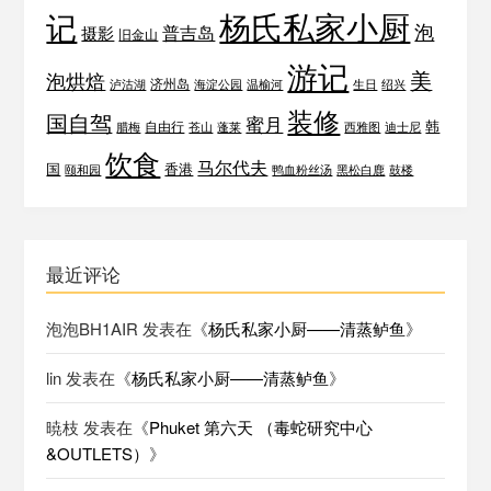
杨氏私家小厨
记
泡
普吉岛
摄影
旧金山
游记
美
泡烘焙
济州岛
泸沽湖
海淀公园
温榆河
生日
绍兴
装修
国自驾
蜜月
韩
自由行
腊梅
苍山
蓬莱
西雅图
迪士尼
饮食
马尔代夫
国
香港
颐和园
鸭血粉丝汤
黑松白鹿
鼓楼
最近评论
泡泡BH1AIR
发表在《
杨氏私家小厨——清蒸鲈鱼
》
lin
发表在《
杨氏私家小厨——清蒸鲈鱼
》
暁枝
发表在《
Phuket 第六天 （毒蛇研究中心
&OUTLETS）
》