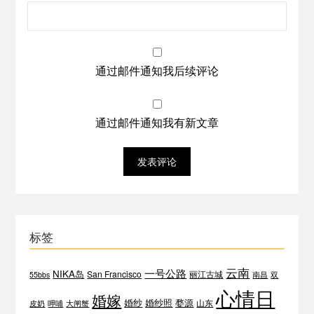
通过邮件通知我后续评论
通过邮件通知我有新文章
标签
云南
一号公路
NIKA岛
San Francisco
丽江古城
55bbs
南昌
双
心情日
婚嫁
婚纱
婚纱照
婺源
山东
皮奶
呷哺
大闸蟹