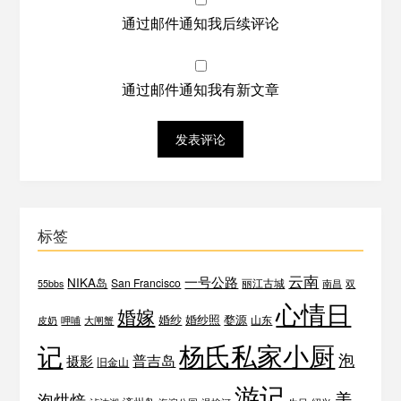
通过邮件通知我后续评论
通过邮件通知我有新文章
标签
云南
一号公路
NIKA岛
San Francisco
丽江古城
55bbs
南昌
双
心情日
婚嫁
婚纱
婚纱照
婺源
山东
皮奶
呷哺
大闸蟹
杨氏私家小厨
记
泡
普吉岛
摄影
旧金山
游记
美
泡烘焙