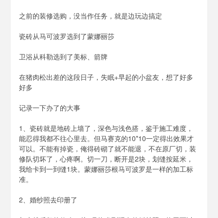
泡
泡
之前的装修选购，没当作任务，就是边玩边搞定
BH1AIR
瓷砖从马可波罗选到了蒙娜丽莎
卫浴从科勒选到了美标、箭牌
在猪肉松出差的这段日子，失眠+早起的小盆友，想了好多
好多
记录一下办了的大事
1、瓷砖就是地砖上墙了，深色与浅色搭，鉴于施工难度，
能忍得我都不往心里去。但马赛克的10*10一定得出效果才
可以。不能有掉瓷，俺得砖砌了就不能退，不在原厂切，装
修队切坏了，心疼啊。切一刀，断开是2块，划缝按延米，
我给卡到一到缝1块。蒙娜丽莎根马可波罗是一样的加工标
准。
2、婚纱照去印册了