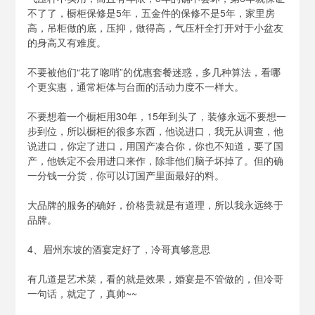
不了了，橱柜保修是5年，五金件的保修不是5年，家里房
高，吊柜做的底，压抑，做得高，气压杆全打开对于小盆友
的身高又有难度。
不要被他们“花了唿哨”的优惠套餐迷惑，多几种算法，看哪
个更实惠，通常柜体与台面的活动力度不一样大。
不要想着一个橱柜用30年，15年到头了，装修永远不要想一
步到位，所以橱柜的很多东西，他说进口，我无从调查，他
说进口，你定了进口，用国产凑合你，你也不知道，要了国
产，他铁定不会用进口来作，除非他们脑子坏掉了。但的确
一分钱一分货，你可以订国产里面最好的料。
大品牌的服务的确好，价格贵就是有道理，所以我永远终于
品牌。
4、眉州东坡的酒宴定好了，冷哥真够意思
有几道是艺术菜，看的就是效果，婚宴是不管做的，但冷哥
一句话，就定了，真帅~~