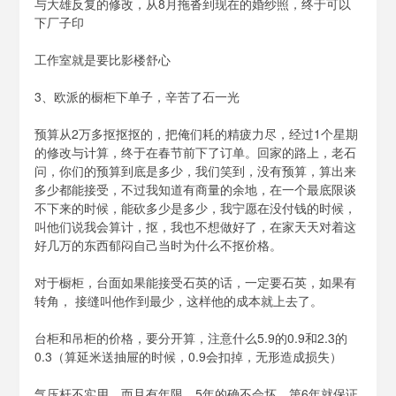
与大雄反复的修改，从8月拖沓到现在的婚纱照，终于可以
下厂子印
工作室就是要比影楼舒心
3、欧派的橱柜下单子，辛苦了石一光
预算从2万多抠抠抠的，把俺们耗的精疲力尽，经过1个星期
的修改与计算，终于在春节前下了订单。回家的路上，老石
问，你们的预算到底是多少，我们笑到，没有预算，算出来
多少都能接受，不过我知道有商量的余地，在一个最底限谈
不下来的时候，能砍多少是多少，我宁愿在没付钱的时候，
叫他们说我会算计，抠，我也不想做好了，在家天天对着这
好几万的东西郁闷自己当时为什么不抠价格。
对于橱柜，台面如果能接受石英的话，一定要石英，如果有
转角， 接缝叫他作到最少，这样他的成本就上去了。
台柜和吊柜的价格，要分开算，注意什么5.9的0.9和2.3的
0.3（算延米送抽屉的时候，0.9会扣掉，无形造成损失）
气压杆不实用，而且有年限，5年的确不会坏，第6年就保证