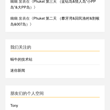
幽幽
发表在《
Phuket 第三天 （蓝钻岛&情人岛“小PP
岛”&大PP岛）
》
幽幽
发表在《
Phuket 第二天 （攀牙湾&回民渔村&割喉
岛&007岛）
》
我们关注的
蜗牛的技术站
迷你新闻
朋友们的个人空间
Tony