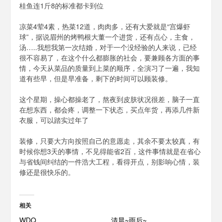
桂鱼连1斤8的标准都卡到位
凉菜4荤4素，热菜12道，肉肉多，还有大爱就是“宫爆虾
球”，据说眉州的烤鸭根大董一个进货，还有点心，主食，
汤…..我想我第一次结婚，对于一个没经验的人来说，已经
很不容易了，在这个什么都膨胀的社会，要兼顾各方面的事
情，今天从菜品的质量到上菜的顺序，全演习了一遍，我知
道有些早，但是早准备，剩下的时间可以顾装修。
这个星期，操心都操老了，熬夜到皮肤状况很差，脑子一直
在想东西，都会疼，调整一下状态，买点年货，再添几件新
衣服，可以踏实过年了
装修，只要大方向按照自己的意愿走，其余不要太较真，有
时候你想3天的事情，不见得能省2百，这件事情就是在省心
与省钱间纠结的一件浩大工程，看得开点，别影响心情，装
修还是很快乐的。
相关
WDQ
清晨~雨后~