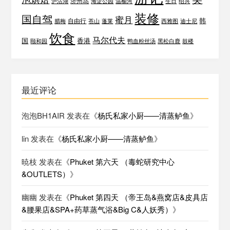
济州岛
泸沽湖
海淀公园
温榆河
生日
绍兴
装修
国自驾
蜜月
韩
自由行
腊梅
苍山
蓬莱
西雅图
迪士尼
饮食
马尔代夫
国
香港
颐和园
鸭血粉丝汤
黑松白鹿
鼓楼
最近评论
泡泡BH1AIR
发表在《
杨氏私家小厨——清蒸鲈鱼
》
lin
发表在《
杨氏私家小厨——清蒸鲈鱼
》
暁枝
发表在《
Phuket 第六天 （毒蛇研究中心
&OUTLETS）
》
幽幽
发表在《
Phuket 第四天 （帝王岛&燕窝店&皮具店
&腰果店&SPA+药草蒸气浴&Big C&人妖秀）
》