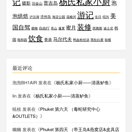
杨氏私家小厨
记
泡
普吉岛
摄影
旧金山
游记
美
泡烘焙
济州岛
泸沽湖
海淀公园
温榆河
生日
绍兴
装修
国自驾
蜜月
韩
自由行
腊梅
苍山
蓬莱
西雅图
迪士尼
饮食
马尔代夫
国
香港
颐和园
鸭血粉丝汤
黑松白鹿
鼓楼
最近评论
泡泡BH1AIR
发表在《
杨氏私家小厨——清蒸鲈鱼
》
lin
发表在《
杨氏私家小厨——清蒸鲈鱼
》
暁枝
发表在《
Phuket 第六天 （毒蛇研究中心
&OUTLETS）
》
幽幽
发表在《
Phuket 第四天 （帝王岛&燕窝店&皮具店