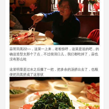
蒜茸茼蒿22~~，这菜一上来，老爸惊呼，这菜是送的吧，的
确这造型太那个了点，不过很清口儿，我们都吃掉了，蒜也
没有那么呛
这菜明显是过水之后攥了一把，把多余的汤挤出去了，也顺
便把茼蒿挤成了这形状