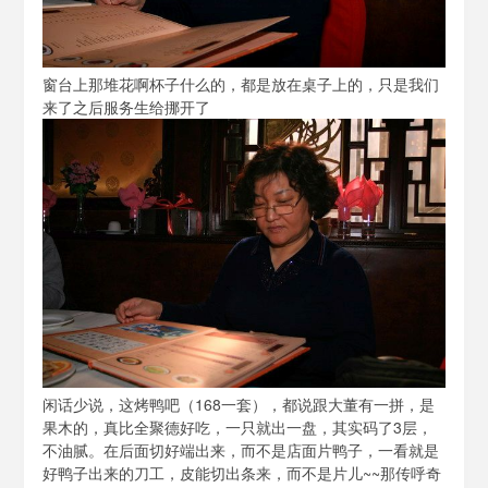
窗台上那堆花啊杯子什么的，都是放在桌子上的，只是我们
来了之后服务生给挪开了
闲话少说，这烤鸭吧（168一套），都说跟大董有一拼，是
果木的，真比全聚德好吃，一只就出一盘，其实码了3层，
不油腻。在后面切好端出来，而不是店面片鸭子，一看就是
好鸭子出来的刀工，皮能切出条来，而不是片儿~~那传呼奇