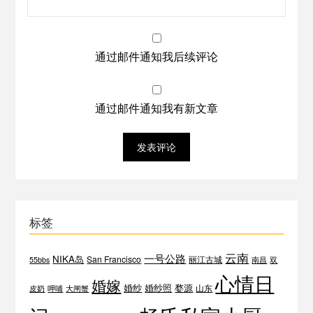
通过邮件通知我后续评论
通过邮件通知我有新文章
标签
云南
一号公路
NIKA岛
San Francisco
丽江古城
55bbs
南昌
双
心情日
婚嫁
婚纱
婚纱照
婺源
山东
皮奶
呷哺
大闸蟹