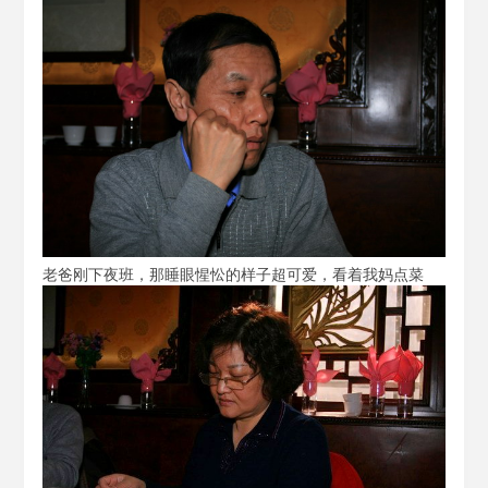
老爸刚下夜班，那睡眼惺忪的样子超可爱，看着我妈点菜