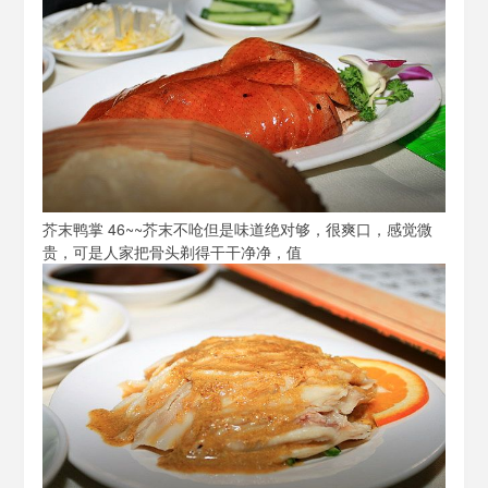
芥末鸭掌 46~~芥末不呛但是味道绝对够，很爽口，感觉微
贵，可是人家把骨头剃得干干净净，值