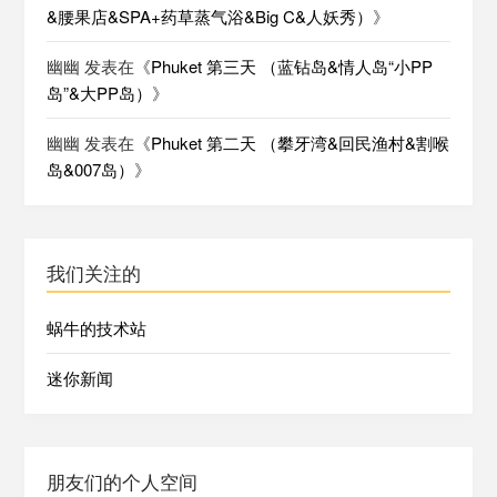
&腰果店&SPA+药草蒸气浴&Big C&人妖秀）
》
幽幽
发表在《
Phuket 第三天 （蓝钻岛&情人岛“小PP
岛”&大PP岛）
》
幽幽
发表在《
Phuket 第二天 （攀牙湾&回民渔村&割喉
岛&007岛）
》
我们关注的
蜗牛的技术站
迷你新闻
朋友们的个人空间