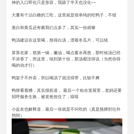
神的入口即化只是形容，我舔了半天也没化~~
大董有个沾白糖的三吃，这里就是很单纯的吃鸭子，不错
葱白和黄瓜还有酱我们点多了，其实一份就够
鸭汤建议在这里喝，熬得白汤，漂着冬瓜片，可以续
算算在家，熬第一锅，撇油，喝点蓄水再熬，那时候汤已经
不浓香了，而这里，续到第十份，那汤都没得说（当然你得
喝的动才行）
鸭架子不外卖，所以喝汤了就没得带，比较不爽
鸭饼看着糟，其实很筋道， 最后一个粘在笼屉里，老妈还要
招呼服务生换，被老爸按住了，嘻嘻
小盆友也解释道，最后一张就是不叫吃的（真是胳膊肘往外
拐阿）