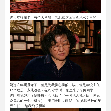
进大堂往东走，有个大鱼缸，老北京这应该算风水学里的
妈这几年明显老了，都是为我操心操的，唉，但是年级主任
那个劲是一点儿没变~~记得小学时，家里来了个男同学，一
进门看我妈之后愣吓得不会说话了（平时见人说人话，见鬼
说鬼话的一个小机灵），出门走时，问我：“你妈哪学校的年
级主任”，给我给乐得呦