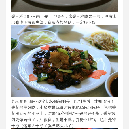
爆三样 36 ~~ 由于先上了鸭子，这爆三样略显一般，没有太
出彩也没有很失望，多放点盐的话，一定很下饭
九转肥肠 38~~这个比较郁闷的是，吃到最后，才知道沾了
香菜的最好吃，小盆友是玩得时候把肥肠甩阿甩得，说把香
菜甩到别的肥肠上，结果“无心插柳”~~妈的评价是：香菜散
匀更像卤煮了，油很多，但是不腻，弄得不膻气，也不是特
干净（这东西干净了就没吃头儿了）