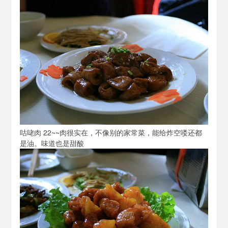
咕咾肉 22~~肉很实在，不像别的家常菜，能给炸空喽还都
是油。味道也是甜酸