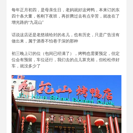
泡
泡
每年正月初四，是母亲生日，老妈就好这烤鸭，本来订的东
BH1AIR
四十条大董，爸刚下夜班，再折腾过去有点辛苦，就改在了
增光路的“九花山”
话说这店还是老慈禧给封的名儿，也有历史，只是广告没有
做出来，属于酒香不怕巷子深的那种
初三晚上订的位（包间已经满了），烤鸭也需要预定，但定
位会有预留，车位还行，我们去的点儿算充裕，但松松停好
车，就没多少了