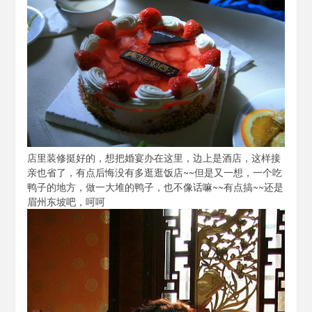
店里装修挺好的，想把婚宴办在这里，边上是酒店，这样接
亲也省了，有点后悔没有多逛逛饭店~~但是又一想，一个吃
鸭子的地方，做一大堆的鸭子，也不像话嘛~~有点搞~~还是
眉州东坡吧，呵呵