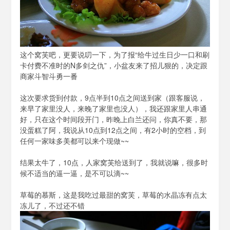
这个窝芙吧，更要说叨一下，为了报“给牛过生日少一口和刷
卡付费不准时的N多剑之仇”，小盆友来了招儿狠的，决定跟
商家斗智斗勇一番
这次要求货到付款，9点半到10点之间送到家（跟客服说，
来早了家里没人，来晚了家里也没人），我还跟家里人串通
好，只在这个时间段开门，昨晚上白兰还问，你真不要，那
没蛋糕了阿，我说从10点到12点之间，有2小时的空档，到
任何一家味多美都可以来个现做~~
结果太牛了，10点，人家窝芙给送到了，我就说嘛，很多时
候不适当的逼一逼，是不可以滴~~
草莓的慕斯，这是我吃过最甜的窝芙，草莓的水晶冻有点太
冻儿了，不过还不错