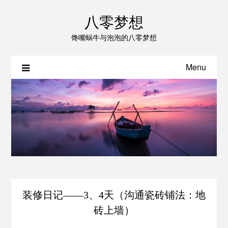
八零梦想
馋嘴蜗牛与泡泡的八零梦想
Menu
装修日记——3、4天（沟通瓷砖铺法：地
砖上墙）