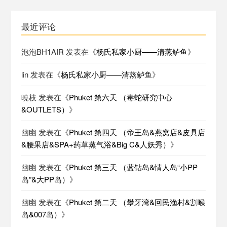
最近评论
泡泡BH1AIR
发表在《
杨氏私家小厨——清蒸鲈鱼
》
lin
发表在《
杨氏私家小厨——清蒸鲈鱼
》
暁枝
发表在《
Phuket 第六天 （毒蛇研究中心
&OUTLETS）
》
幽幽
发表在《
Phuket 第四天 （帝王岛&燕窝店&皮具店
&腰果店&SPA+药草蒸气浴&Big C&人妖秀）
》
幽幽
发表在《
Phuket 第三天 （蓝钻岛&情人岛“小PP
岛”&大PP岛）
》
幽幽
发表在《
Phuket 第二天 （攀牙湾&回民渔村&割喉
岛&007岛）
》