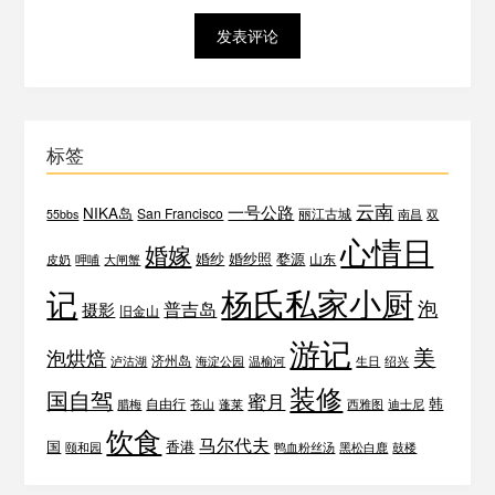
标签
云南
一号公路
NIKA岛
San Francisco
丽江古城
55bbs
南昌
双
心情日
婚嫁
婚纱
婚纱照
婺源
山东
皮奶
呷哺
大闸蟹
杨氏私家小厨
记
泡
普吉岛
摄影
旧金山
游记
美
泡烘焙
济州岛
泸沽湖
海淀公园
温榆河
生日
绍兴
装修
国自驾
蜜月
韩
自由行
腊梅
苍山
蓬莱
西雅图
迪士尼
饮食
马尔代夫
国
香港
颐和园
鸭血粉丝汤
黑松白鹿
鼓楼