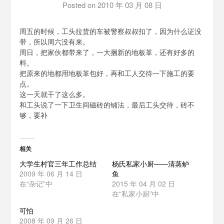
Posted on
2010 年 03 月 08 日
by
osnaile
周五的时候，工头拉货的车被警察叔叔扣了，因为什么证没
带，所以周六没有来。
周日，把家伙都带来了，一大捆新的地板革，还有好多的
料。
把原来的地都用地板革包好，再和工人交待一下施工的要
点。
这一天就干了这么多。
和工头说了一下卫生间磁砖的铺法，最后工头交待，砖不
够，要补
相关
大学生村官三年工作总结
杨氏私家小厨——清蒸鲈
2009 年 06 月 14 日
鱼
在“杂记”中
2015 年 04 月 02 日
在“私家小厨”中
可怕
2008 年 09 月 26 日