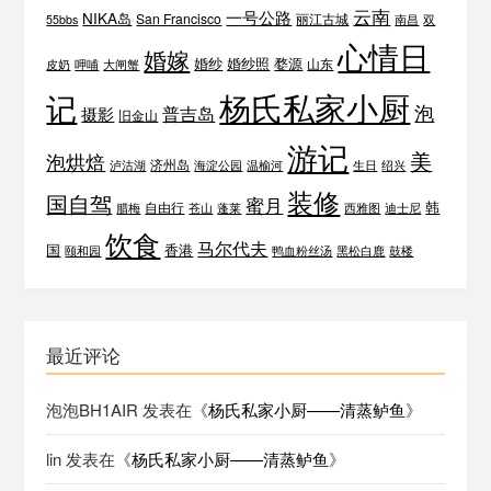
云南
一号公路
NIKA岛
San Francisco
丽江古城
55bbs
南昌
双
心情日
婚嫁
婚纱
婚纱照
婺源
山东
皮奶
呷哺
大闸蟹
杨氏私家小厨
记
泡
普吉岛
摄影
旧金山
游记
美
泡烘焙
济州岛
泸沽湖
海淀公园
温榆河
生日
绍兴
装修
国自驾
蜜月
韩
自由行
腊梅
苍山
蓬莱
西雅图
迪士尼
饮食
马尔代夫
国
香港
颐和园
鸭血粉丝汤
黑松白鹿
鼓楼
最近评论
泡泡BH1AIR
发表在《
杨氏私家小厨——清蒸鲈鱼
》
lin
发表在《
杨氏私家小厨——清蒸鲈鱼
》