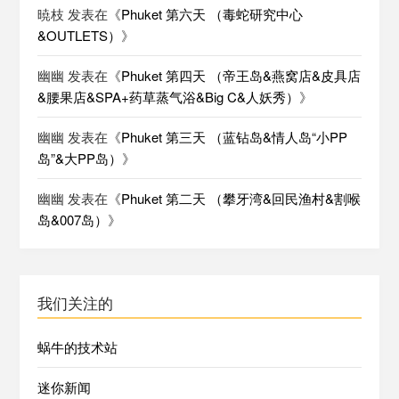
暁枝
发表在《
Phuket 第六天 （毒蛇研究中心
&OUTLETS）
》
幽幽
发表在《
Phuket 第四天 （帝王岛&燕窝店&皮具店
&腰果店&SPA+药草蒸气浴&Big C&人妖秀）
》
幽幽
发表在《
Phuket 第三天 （蓝钻岛&情人岛“小PP
岛”&大PP岛）
》
幽幽
发表在《
Phuket 第二天 （攀牙湾&回民渔村&割喉
岛&007岛）
》
我们关注的
蜗牛的技术站
迷你新闻