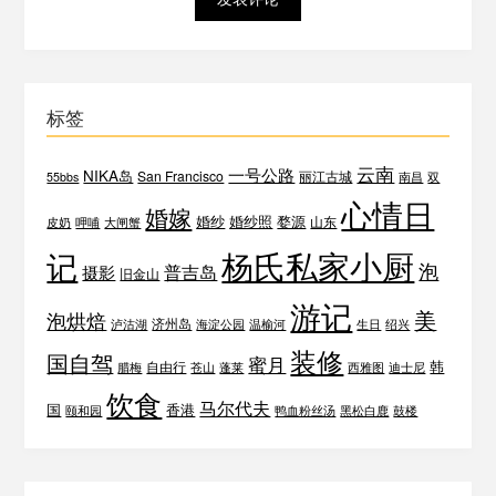
标签
云南
一号公路
NIKA岛
San Francisco
丽江古城
55bbs
南昌
双
心情日
婚嫁
婚纱
婚纱照
婺源
山东
皮奶
呷哺
大闸蟹
杨氏私家小厨
记
泡
普吉岛
摄影
旧金山
游记
美
泡烘焙
济州岛
泸沽湖
海淀公园
温榆河
生日
绍兴
装修
国自驾
蜜月
韩
自由行
腊梅
苍山
蓬莱
西雅图
迪士尼
饮食
马尔代夫
国
香港
颐和园
鸭血粉丝汤
黑松白鹿
鼓楼