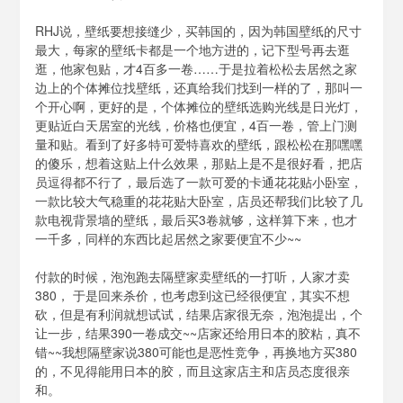
RHJ说，壁纸要想接缝少，买韩国的，因为韩国壁纸的尺寸
最大，每家的壁纸卡都是一个地方进的，记下型号再去逛
逛，他家包贴，才4百多一卷……于是拉着松松去居然之家
边上的个体摊位找壁纸，还真给我们找到一样的了，那叫一
个开心啊，更好的是，个体摊位的壁纸选购光线是日光灯，
更贴近白天居室的光线，价格也便宜，4百一卷，管上门测
量和贴。看到了好多特可爱特喜欢的壁纸，跟松松在那嘿嘿
的傻乐，想着这贴上什么效果，那贴上是不是很好看，把店
员逗得都不行了，最后选了一款可爱的卡通花花贴小卧室，
一款比较大气稳重的花花贴大卧室，店员还帮我们比较了几
款电视背景墙的壁纸，最后买3卷就够，这样算下来，也才
一千多，同样的东西比起居然之家要便宜不少~~
付款的时候，泡泡跑去隔壁家卖壁纸的一打听，人家才卖
380， 于是回来杀价，也考虑到这已经很便宜，其实不想
砍，但是有利润就想试试，结果店家很无奈，泡泡提出，个
让一步，结果390一卷成交~~店家还给用日本的胶粘，真不
错~~我想隔壁家说380可能也是恶性竞争，再换地方买380
的，不见得能用日本的胶，而且这家店主和店员态度很亲
和。