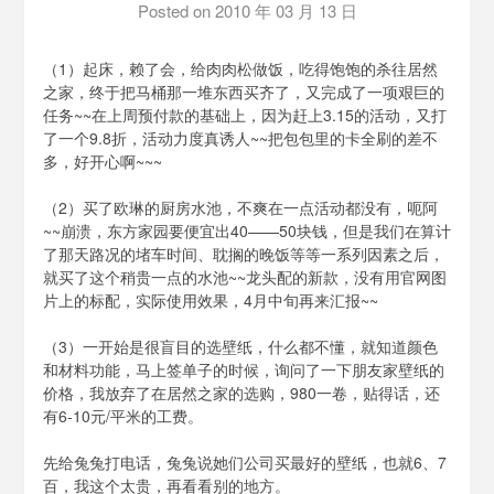
Posted on
2010 年 03 月 13 日
by
泡
泡
（1）起床，赖了会，给肉肉松做饭，吃得饱饱的杀往居然
BH1AIR
之家，终于把马桶那一堆东西买齐了，又完成了一项艰巨的
任务~~在上周预付款的基础上，因为赶上3.15的活动，又打
了一个9.8折，活动力度真诱人~~把包包里的卡全刷的差不
多，好开心啊~~~
（2）买了欧琳的厨房水池，不爽在一点活动都没有，呃阿
~~崩溃，东方家园要便宜出40——50块钱，但是我们在算计
了那天路况的堵车时间、耽搁的晚饭等等一系列因素之后，
就买了这个稍贵一点的水池~~龙头配的新款，没有用官网图
片上的标配，实际使用效果，4月中旬再来汇报~~
（3）一开始是很盲目的选壁纸，什么都不懂，就知道颜色
和材料功能，马上签单子的时候，询问了一下朋友家壁纸的
价格，我放弃了在居然之家的选购，980一卷，贴得话，还
有6-10元/平米的工费。
先给兔兔打电话，兔兔说她们公司买最好的壁纸，也就6、7
百，我这个太贵，再看看别的地方。