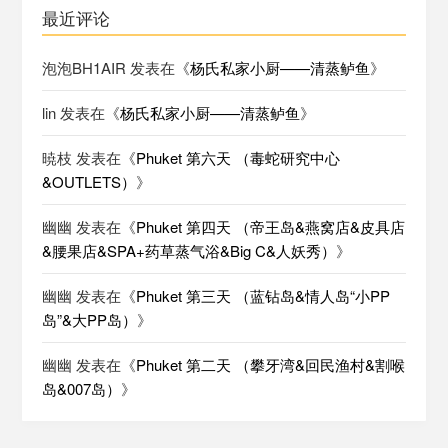
最近评论
泡泡BH1AIR
发表在《
杨氏私家小厨——清蒸鲈鱼
》
lin
发表在《
杨氏私家小厨——清蒸鲈鱼
》
暁枝
发表在《
Phuket 第六天 （毒蛇研究中心
&OUTLETS）
》
幽幽
发表在《
Phuket 第四天 （帝王岛&燕窝店&皮具店
&腰果店&SPA+药草蒸气浴&Big C&人妖秀）
》
幽幽
发表在《
Phuket 第三天 （蓝钻岛&情人岛“小PP
岛”&大PP岛）
》
幽幽
发表在《
Phuket 第二天 （攀牙湾&回民渔村&割喉
岛&007岛）
》