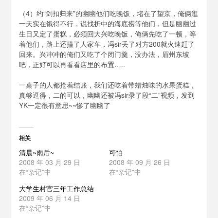
（4）约“剑扣归来”的幽幽他们吃晚饭，堵在了望京，俺俩逛
一天实在饿得不行，说找折中的海底捞等他们，但是幽幽过
生日又定了蛋糕，必须回大兴吃晚饭，俺俩先吃了一顿，等
着他们，路上还撞了人家车，冯sir丢了对方200就火速赶了
回来。兴冲冲的俺们又吃了个闭门羹，没办法，眉州东坡
吧，正好可以再看看店里的布置…..
一桌子的人都抢着结账，我们还吃着带蜡烛味的水果蛋糕，
真够逗得，二的可以，幽幽还被冯sir录了段“二”视频，发到
YK一定很有意思~~惨了幽幽了
相关
清晨~雨后~
可怕
2008 年 03 月 29 日
2008 年 09 月 26 日
在“杂记”中
在“杂记”中
大学生村官三年工作总结
2009 年 06 月 14 日
在“杂记”中