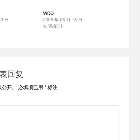
WDQ
29 日
2008 年 06 月 18 日
在“杂记”中
表回复
被公开。
必填项已用
*
标注