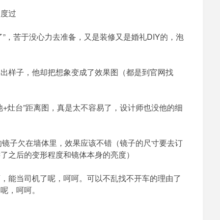
泡
中度过
泡
BH1AIR
”，苦于没心力去准备，又是装修又是婚礼DIY的，泡
容出样子，他却把想象变成了效果图（都是到官网找
）
池+灶台”距离图，真是太不容易了，设计师也没他的细
间的镜子欠在墙体里，效果应该不错（镜子的尺寸要去订
远了之后的变形程度和镜体本身的亮度）
下，能当司机了呢，呵呵。可以不乱找不开车的理由了
了呢，呵呵。