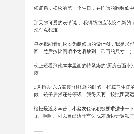
领证后，松松的第一个生日，在忙碌的跑装修
那天超可爱的表情说，“我得钱包应该换个新的了
泡有点犯难
每次都能看到松松为装修画的设计图，我是形
图，然后按比例缩小之后放到自己画的尺寸上
晚上还看到他本本里画的特紧凑的“厨房台面水
致
3月初去“东方家园”补地砖的时候，打算卫生
做，镜子居然还分等级，我得天啊，按照距离
松松最近太辛苦，小盆友也该积极要求进步一
呢，呵呵。可以自己边开车边找东西边开调频