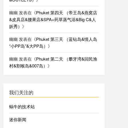
幽幽
发表在《
Phuket 第四天 （帝王岛&燕窝店
&皮具店&腰果店&SPA+药草蒸气浴&Big C&人
妖秀）
》
幽幽
发表在《
Phuket 第三天 （蓝钻岛&情人岛
“小PP岛”&大PP岛）
》
幽幽
发表在《
Phuket 第二天 （攀牙湾&回民渔
村&割喉岛&007岛）
》
我们关注的
蜗牛的技术站
迷你新闻