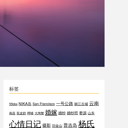
标签
云南
一号公路
NIKA岛
San Francisco
丽江古城
55bbs
婚嫁
婚纱
婚纱照
婺源
山东
南昌
双皮奶
呷哺
大闸蟹
杨氏
心情日记
普吉岛
摄影
旧金山