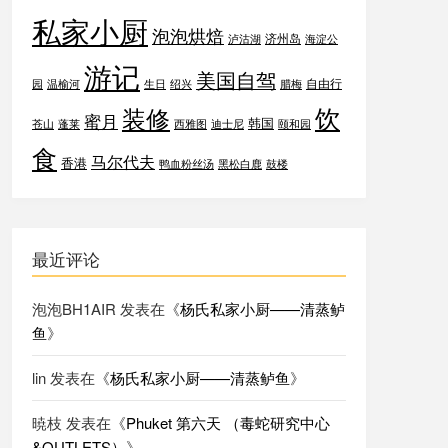
私家小厨
泡泡烘焙
济州岛
泸沽湖
海淀公
游记
美国自驾
自由行
园
温榆河
生日
绍兴
腊梅
饮
装修
蜜月
韩国
苍山
蓬莱
西雅图
迪士尼
颐和园
食
马尔代夫
香港
鸭血粉丝汤
黑松白鹿
鼓楼
最近评论
泡泡BH1AIR
发表在《
杨氏私家小厨——清蒸鲈
鱼
》
lin
发表在《
杨氏私家小厨——清蒸鲈鱼
》
暁枝
发表在《
Phuket 第六天 （毒蛇研究中心
&OUTLETS）
》