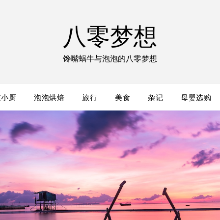
八零梦想
馋嘴蜗牛与泡泡的八零梦想
家小厨
泡泡烘焙
旅行
美食
杂记
母婴选购