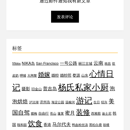
通过邮件通知我有新文章
标签
云南
一号公路
NIKA岛
San Francisco
丽江古城
55bbs
南昌
双
心情日
婚嫁
婚纱
婚纱照
婺源
山东
皮奶
呷哺
大闸蟹
杨氏私家小厨
记
泡
普吉岛
摄影
旧金山
游记
美
泡烘焙
济州岛
泸沽湖
海淀公园
温榆河
生日
绍兴
装修
国自驾
蜜月
韩
自由行
腊梅
苍山
蓬莱
西雅图
迪士尼
饮食
马尔代夫
国
香港
颐和园
鸭血粉丝汤
黑松白鹿
鼓楼