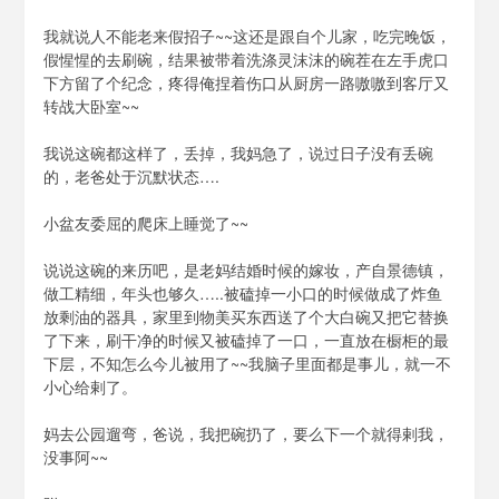
泡
泡
我就说人不能老来假招子~~这还是跟自个儿家，吃完晚饭，
BH1AIR
假惺惺的去刷碗，结果被带着洗涤灵沫沫的碗茬在左手虎口
下方留了个纪念，疼得俺捏着伤口从厨房一路嗷嗷到客厅又
转战大卧室~~
我说这碗都这样了，丢掉，我妈急了，说过日子没有丢碗
的，老爸处于沉默状态….
小盆友委屈的爬床上睡觉了~~
说说这碗的来历吧，是老妈结婚时候的嫁妆，产自景德镇，
做工精细，年头也够久…..被磕掉一小口的时候做成了炸鱼
放剩油的器具，家里到物美买东西送了个大白碗又把它替换
了下来，刷干净的时候又被磕掉了一口，一直放在橱柜的最
下层，不知怎么今儿被用了~~我脑子里面都是事儿，就一不
小心给剌了。
妈去公园遛弯，爸说，我把碗扔了，要么下一个就得剌我，
没事阿~~