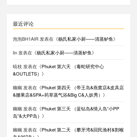
最近评论
泡泡BH1AIR
发表在《
杨氏私家小厨——清蒸鲈鱼
》
lin
发表在《
杨氏私家小厨——清蒸鲈鱼
》
暁枝
发表在《
Phuket 第六天 （毒蛇研究中心
&OUTLETS）
》
幽幽
发表在《
Phuket 第四天 （帝王岛&燕窝店&皮具店
&腰果店&SPA+药草蒸气浴&Big C&人妖秀）
》
幽幽
发表在《
Phuket 第三天 （蓝钻岛&情人岛“小PP
岛”&大PP岛）
》
幽幽
发表在《
Phuket 第二天 （攀牙湾&回民渔村&割喉
岛&007岛）
》