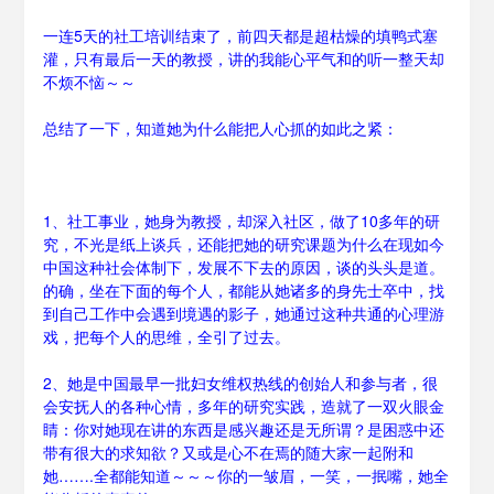
泡
泡
一连5天的社工培训结束了，前四天都是超枯燥的填鸭式塞
BH1AIR
灌，只有最后一天的教授，讲的我能心平气和的听一整天却
不烦不恼～～
总结了一下，知道她为什么能把人心抓的如此之紧：
1、社工事业，她身为教授，却深入社区，做了10多年的研
究，不光是纸上谈兵，还能把她的研究课题为什么在现如今
中国这种社会体制下，发展不下去的原因，谈的头头是道。
的确，坐在下面的每个人，都能从她诸多的身先士卒中，找
到自己工作中会遇到境遇的影子，她通过这种共通的心理游
戏，把每个人的思维，全引了过去。
2、她是中国最早一批妇女维权热线的创始人和参与者，很
会安抚人的各种心情，多年的研究实践，造就了一双火眼金
睛：你对她现在讲的东西是感兴趣还是无所谓？是困惑中还
带有很大的求知欲？又或是心不在焉的随大家一起附和
她…….全都能知道～～～你的一皱眉，一笑，一抿嘴，她全