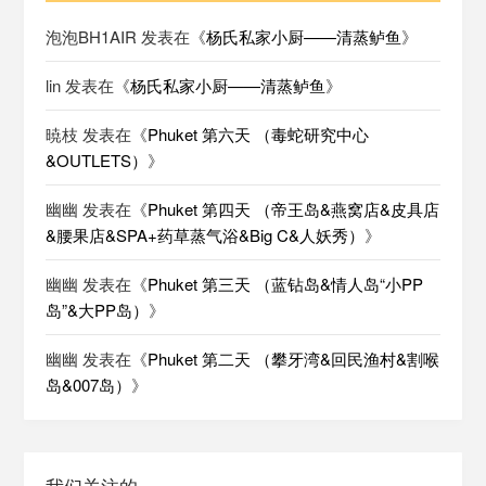
泡泡BH1AIR
发表在《
杨氏私家小厨——清蒸鲈鱼
》
lin
发表在《
杨氏私家小厨——清蒸鲈鱼
》
暁枝
发表在《
Phuket 第六天 （毒蛇研究中心
&OUTLETS）
》
幽幽
发表在《
Phuket 第四天 （帝王岛&燕窝店&皮具店
&腰果店&SPA+药草蒸气浴&Big C&人妖秀）
》
幽幽
发表在《
Phuket 第三天 （蓝钻岛&情人岛“小PP
岛”&大PP岛）
》
幽幽
发表在《
Phuket 第二天 （攀牙湾&回民渔村&割喉
岛&007岛）
》
我们关注的