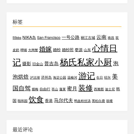
标签
云南
一号公路
NIKA岛
San Francisco
丽江古城
55bbs
南昌
双
心情日
婚嫁
婚纱
婚纱照
婺源
山东
皮奶
呷哺
大闸蟹
杨氏私家小厨
记
泡
普吉岛
摄影
旧金山
游记
美
泡烘焙
济州岛
泸沽湖
海淀公园
温榆河
生日
绍兴
装修
国自驾
蜜月
韩
自由行
腊梅
苍山
蓬莱
西雅图
迪士尼
饮食
马尔代夫
国
香港
颐和园
鸭血粉丝汤
黑松白鹿
鼓楼
最近评论