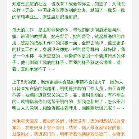
知道更底层的社区，也没有下级会带你去，知道了，又能怎
么样？无奈，中国政府管理体制的悲哀。糟蹋了一批又一批
的单纯毕业生，来这里后浪推前浪。
每天的工作，是面对弱势群体，帮他们解决问题矛盾与纠
纷。讲课的教授说，她有督导，她的督导，就起着海绵的作
用，定期的把她工作中的消极一面，全部去除掉，但是更多
的社会工作者，身后没有像她一样的督导机构，就好比，我
是一个水杯，本来空空的，弱势群体是另一个装满污水的杯
子，他们倒满了我的的杯子，而我的杯子就这么满着，溢
着，直到承受不了～～
上了5天的课，泡泡更加学会遇到事情不会很火了，因为人
口普查实在搞的我超累，明明是挂牌的工作人员，由于管理
不善，被编排进普查员的工作，靠，谁叫你明白，有不明白
的，就得指着你们这帮子明白的。那我也新鲜了，怎么不叫
明白人入党啊，糊涂蛋都挂着牌儿，画圈圈玩诅咒呢？～～
泡泡每天回家，都会问爸妈，吵架没有，因为很想试试这套
东西，在爸妈身上管不管用，结果，俩人最近感情好的很，
就像刚才，我进家门前，明明听着他俩隔着防盗门，在听老