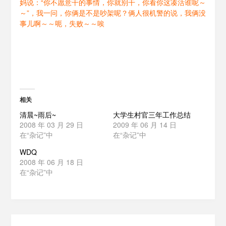
妈说：“你不愿意干的事情，你就别干，你看你这凑活谁呢～
～”，我一问，你俩是不是吵架呢？俩人很机警的说，我俩没
事儿啊～～呃，失败～～唉
相关
清晨~雨后~
大学生村官三年工作总结
2008 年 03 月 29 日
2009 年 06 月 14 日
在“杂记”中
在“杂记”中
WDQ
2008 年 06 月 18 日
在“杂记”中