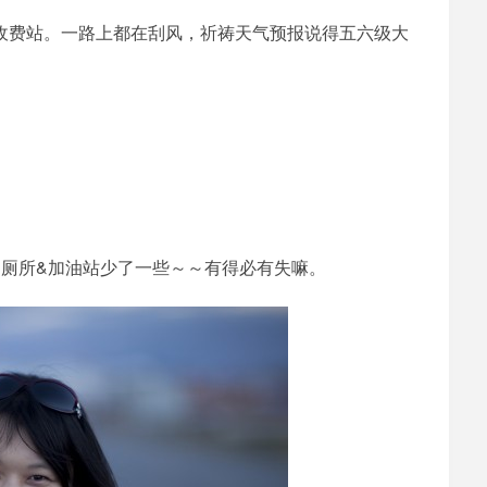
BH1AIR
清河收费站。一路上都在刮风，祈祷天气预报说得五六级大
厕所&加油站少了一些～～有得必有失嘛。