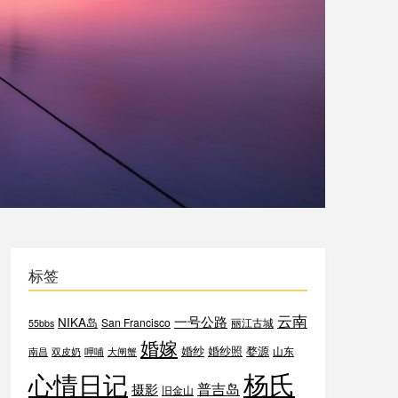
标签
云南
一号公路
NIKA岛
San Francisco
丽江古城
55bbs
婚嫁
婚纱
婚纱照
婺源
山东
南昌
双皮奶
呷哺
大闸蟹
杨氏
心情日记
普吉岛
摄影
旧金山