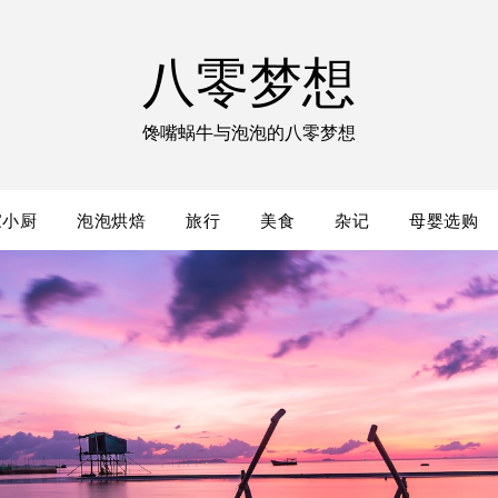
八零梦想
馋嘴蜗牛与泡泡的八零梦想
家小厨
泡泡烘焙
旅行
美食
杂记
母婴选购