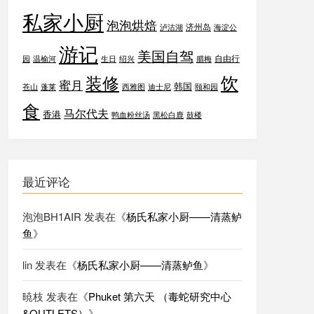
私家小厨
泡泡烘焙
济州岛
泸沽湖
海淀公
游记
美国自驾
自由行
园
温榆河
生日
绍兴
腊梅
饮
装修
蜜月
韩国
苍山
蓬莱
西雅图
迪士尼
颐和园
食
马尔代夫
香港
鸭血粉丝汤
黑松白鹿
鼓楼
最近评论
泡泡BH1AIR
发表在《
杨氏私家小厨——清蒸鲈
鱼
》
lin
发表在《
杨氏私家小厨——清蒸鲈鱼
》
暁枝
发表在《
Phuket 第六天 （毒蛇研究中心
&OUTLETS）
》