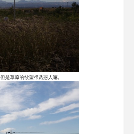
，但是草原的欲望很诱惑人嘛。