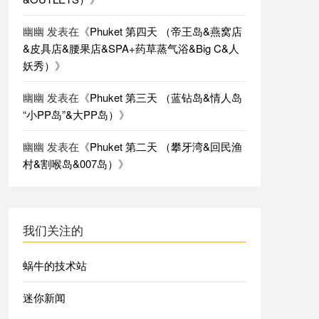
幽幽
发表在《
Phuket 第四天 （帝王岛&燕窝店
&皮具店&腰果店&SPA+药草蒸气浴&Big C&人
妖秀）
》
幽幽
发表在《
Phuket 第三天 （蓝钻岛&情人岛
“小PP岛”&大PP岛）
》
幽幽
发表在《
Phuket 第二天 （攀牙湾&回民渔
村&割喉岛&007岛）
》
我们关注的
蜗牛的技术站
迷你新闻