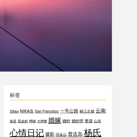
标签
云南
一号公路
NIKA岛
San Francisco
丽江古城
55bbs
婚嫁
婚纱
婚纱照
婺源
山东
南昌
双皮奶
呷哺
大闸蟹
杨氏
心情日记
普吉岛
摄影
旧金山