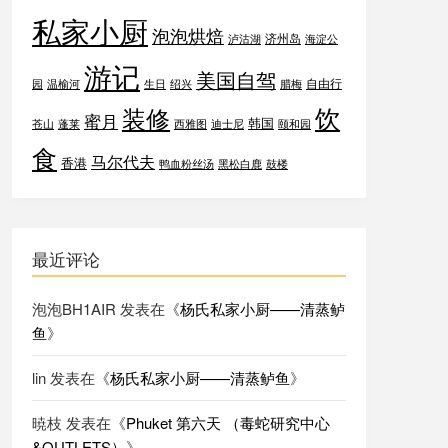
私家小厨
泡泡烘焙
济州岛
泸沽湖
海淀公
游记
美国自驾
自由行
园
温榆河
生日
绍兴
腊梅
饮
装修
蜜月
韩国
苍山
蓬莱
西雅图
迪士尼
颐和园
食
马尔代夫
香港
鸭血粉丝汤
黑松白鹿
鼓楼
最近评论
泡泡BH1AIR
发表在《
杨氏私家小厨——清蒸鲈
鱼
》
lin
发表在《
杨氏私家小厨——清蒸鲈鱼
》
暁枝
发表在《
Phuket 第六天 （毒蛇研究中心
&OUTLETS）
》