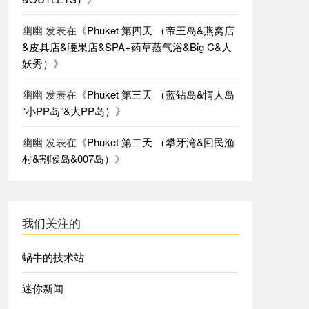
幽幽
发表在《
Phuket 第四天 （帝王岛&燕窝店
&皮具店&腰果店&SPA+药草蒸气浴&Big C&人
妖秀）
》
幽幽
发表在《
Phuket 第三天 （蓝钻岛&情人岛
“小PP岛”&大PP岛）
》
幽幽
发表在《
Phuket 第二天 （攀牙湾&回民渔
村&割喉岛&007岛）
》
我们关注的
蜗牛的技术站
迷你新闻