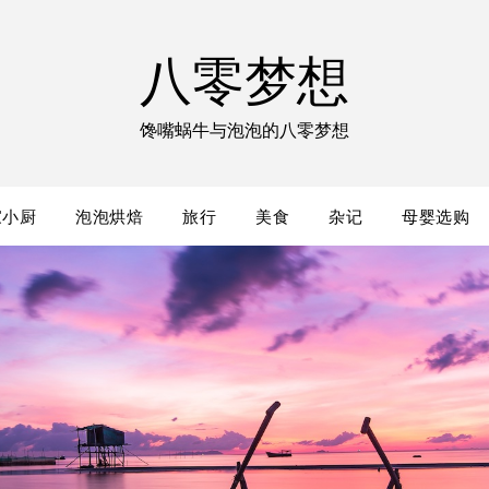
八零梦想
馋嘴蜗牛与泡泡的八零梦想
家小厨
泡泡烘焙
旅行
美食
杂记
母婴选购