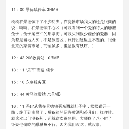
泡
泡
11：00 景德镇停车 3RMB
BH1AIR
松松在景德镇下了不少功夫，在瓷器市场我买的还是很爽的
说～嘻嘻。在景德镇中心区（可以看到一个瓷的特大的雕塑
兔子，兔子尾巴冲的那条街，可以买到很少虚价的瓷器，因
为都是当地人买，不是旅游区，旅行团这里是不逛的。很像
北京的家装市场，商铺虽多，但是很有秩序。）
12：43 206收费站 10RMB
13：11 “乐平”高速 领卡
15：10 东乡服务区
15：44 黄马收费站 75RMB
16：11 冯sir从我在景德镇买东西就肚子疼，松松猛开一
路，终于到南昌了，后备箱的绍兴黄酒和茶具们，扛住哇。
就这次出门没备药，还就这次得急用。大师疼了八小时了，
怀疑他偷吃的醪糟鱼不行。因为我们没吃，就没事。