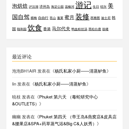
游记
美
泡烘焙
济州岛
泸沽湖
海淀公园
温榆河
生日
绍兴
装修
国自驾
蜜月
韩
自由行
腊梅
苍山
蓬莱
西雅图
迪士尼
饮食
马尔代夫
国
香港
颐和园
鸭血粉丝汤
黑松白鹿
鼓楼
最近评论
泡泡BH1AIR
发表在《
杨氏私家小厨——清蒸鲈鱼
》
lin
发表在《
杨氏私家小厨——清蒸鲈鱼
》
暁枝
发表在《
Phuket 第六天 （毒蛇研究中心
&OUTLETS）
》
幽幽
发表在《
Phuket 第四天 （帝王岛&燕窝店&皮具店
&腰果店&SPA+药草蒸气浴&Big C&人妖秀）
》