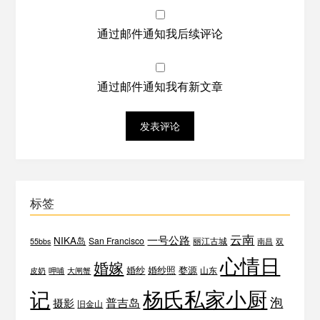
通过邮件通知我后续评论
通过邮件通知我有新文章
标签
云南
一号公路
NIKA岛
San Francisco
丽江古城
55bbs
南昌
双
心情日
婚嫁
婚纱
婚纱照
婺源
山东
皮奶
呷哺
大闸蟹
杨氏私家小厨
记
泡
普吉岛
摄影
旧金山