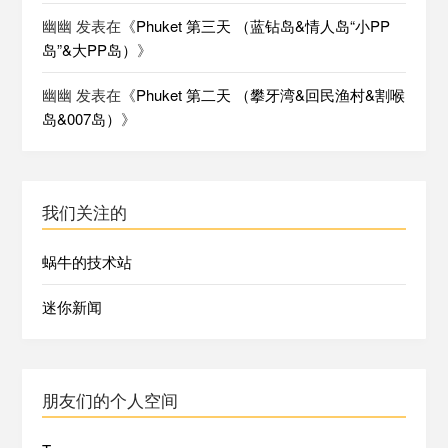
幽幽
发表在《
Phuket 第三天 （蓝钻岛&情人岛“小PP
岛”&大PP岛）
》
幽幽
发表在《
Phuket 第二天 （攀牙湾&回民渔村&割喉
岛&007岛）
》
我们关注的
蜗牛的技术站
迷你新闻
朋友们的个人空间