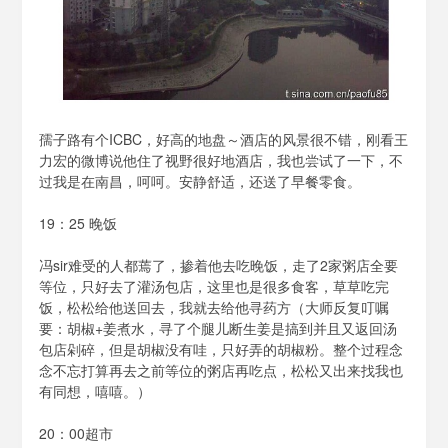
孺子路有个ICBC，好高的地盘～酒店的风景很不错，刚看王
力宏的微博说他住了视野很好地酒店，我也尝试了一下，不
过我是在南昌，呵呵。安静舒适，还送了早餐零食。
19：25 晚饭
冯sir难受的人都蔫了，掺着他去吃晚饭，走了2家粥店全要
等位，只好去了灌汤包店，这里也是很多食客，草草吃完
饭，松松给他送回去，我就去给他寻药方（大师反复叮嘱
要：胡椒+姜煮水，寻了个腿儿断生姜是搞到并且又返回汤
包店剁碎，但是胡椒没有哇，只好弄的胡椒粉。整个过程念
念不忘打算再去之前等位的粥店再吃点，松松又出来找我也
有同想，嘻嘻。）
20：00超市