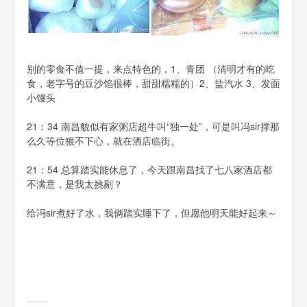
别的零食不值一提，来点特色的，1、青团 （清明才有的吃
食，老字号的豆沙馅很棒，甜甜糯糯的）2、盐汽水 3、发面
小馒头
21：34 南昌貌似有家粥店超牛叫“独一处”，可是叫冯sir撑那
么久等位狠不下心，就在酒店临街。
21：54 总算踏实能休息了，今天跟南昌找了七八家酒店都
不满意，是我太挑剔？
给冯sir煮好了水，我俩踏实睡下了，但愿他明天能好起来～