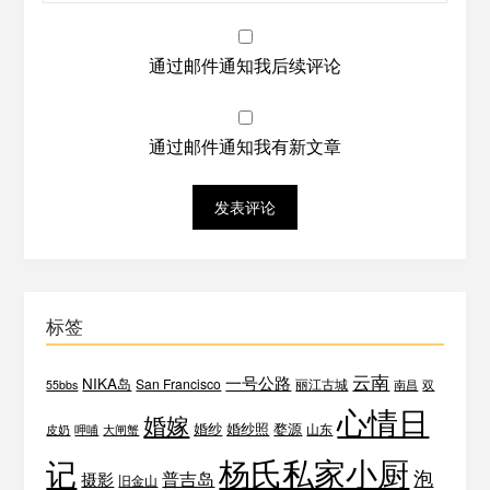
通过邮件通知我后续评论
通过邮件通知我有新文章
标签
云南
一号公路
NIKA岛
San Francisco
丽江古城
55bbs
南昌
双
心情日
婚嫁
婚纱
婚纱照
婺源
山东
皮奶
呷哺
大闸蟹
杨氏私家小厨
记
泡
普吉岛
摄影
旧金山