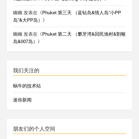
幽幽
发表在《
Phuket 第三天 （蓝钻岛&情人岛“小PP
岛”&大PP岛）
》
幽幽
发表在《
Phuket 第二天 （攀牙湾&回民渔村&割喉
岛&007岛）
》
我们关注的
蜗牛的技术站
迷你新闻
朋友们的个人空间