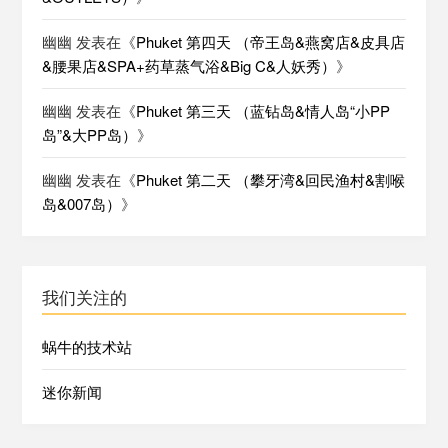
幽幽
发表在《
Phuket 第四天 （帝王岛&燕窝店&皮具店
&腰果店&SPA+药草蒸气浴&Big C&人妖秀）
》
幽幽
发表在《
Phuket 第三天 （蓝钻岛&情人岛“小PP
岛”&大PP岛）
》
幽幽
发表在《
Phuket 第二天 （攀牙湾&回民渔村&割喉
岛&007岛）
》
我们关注的
蜗牛的技术站
迷你新闻