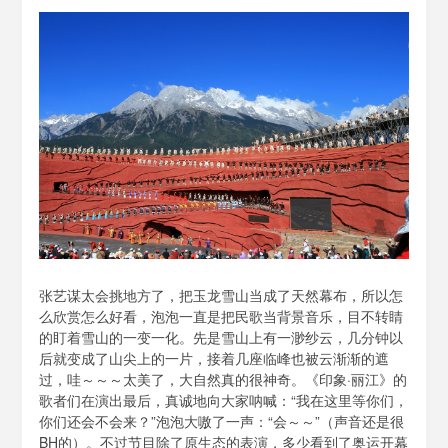
张艺谋太会挑地方了，把玉龙雪山当成了天然幕布，所以怎
么欣赏怎么好看，泡泡一直是把民歌当背景音乐，目不转睛
的盯着雪山的一变一化。先是雪山上有一渺纱云，几分钟以
后就变成了山尖上的一片，接着几座临峰也被云渐渐的遮
过，哇～～～太美了，大自然真的很神奇。《印象·丽江》的
歌者们在演出最后，真诚地向大家呐喊：“我在这里等你们，
你们还会不会来？”泡泡大嗷了一声：“会～～”（声音还是很
BH的）。不过节目除了原生态的表演，多少看到了奥运开幕