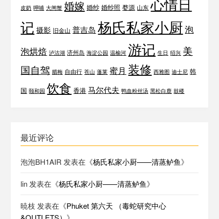
心情日
婚嫁
婚纱
婚纱照
婺源
山东
皮奶
呷哺
大闸蟹
杨氏私家小厨
记
泡
普吉岛
摄影
旧金山
游记
美
泡烘焙
济州岛
泸沽湖
海淀公园
温榆河
生日
绍兴
装修
国自驾
蜜月
韩
自由行
腊梅
苍山
蓬莱
西雅图
迪士尼
饮食
马尔代夫
国
香港
颐和园
鸭血粉丝汤
黑松白鹿
鼓楼
最近评论
泡泡BH1AIR
发表在《
杨氏私家小厨——清蒸鲈鱼
》
lin
发表在《
杨氏私家小厨——清蒸鲈鱼
》
暁枝
发表在《
Phuket 第六天 （毒蛇研究中心
&OUTLETS）
》