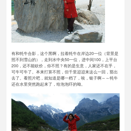
有和牦牛合影，这个黑啊，拉着牦牛在岸边20一位（背景是
照不到雪山的），走到水中央50一位，进中间100，上平台
200，还不能砍价，你不照？有的是生意，人家还不在乎，
可牛可牛了。本来打算不照，但千里迢迢来这么一回，豁出
去了。看照片吧，就知道是哪一档了，唉，银子啊～～牦牛
还在水里突然跑起来了，给泡泡吓的呦。