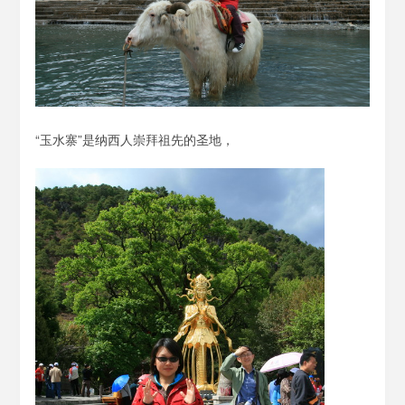
“玉水寨”是纳西人崇拜祖先的圣地，