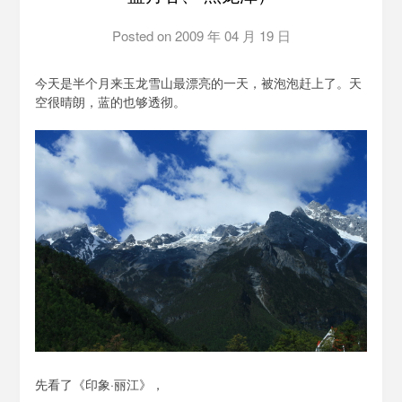
Posted on
2009 年 04 月 19 日
by
泡
泡
今天是半个月来玉龙雪山最漂亮的一天，被泡泡赶上了。天
BH1AIR
空很晴朗，蓝的也够透彻。
先看了《印象·丽江》，