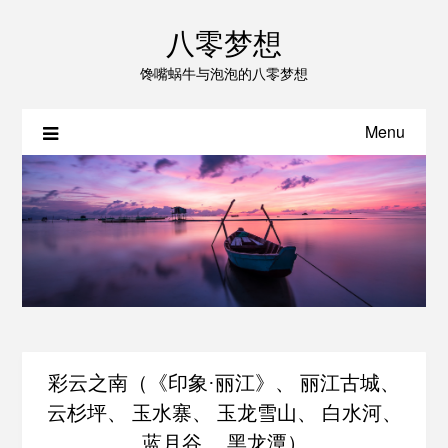
八零梦想
馋嘴蜗牛与泡泡的八零梦想
Menu
彩云之南（《印象·丽江》、 丽江古城、
云杉坪、 玉水寨、 玉龙雪山、 白水河、
蓝月谷、 黑龙潭）