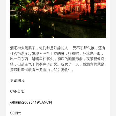
酒吧街太闹腾了，俺们都是好静的人 ，受不了那气氛，还有
什么艳遇？没发现～～至于吃的嘛，很难吃，环境也一般，
吃一口东西，进嘴里仨腻虫，彻底的颠覆形象，夜景很像乌
镇，但是空气干的令鼻子起火。折腾了一天，最满意的就是
清晨听着民歌看玉龙雪山，然后骑牦牛。
更多图片
CANON:
/album/20090419CANON
SONY: