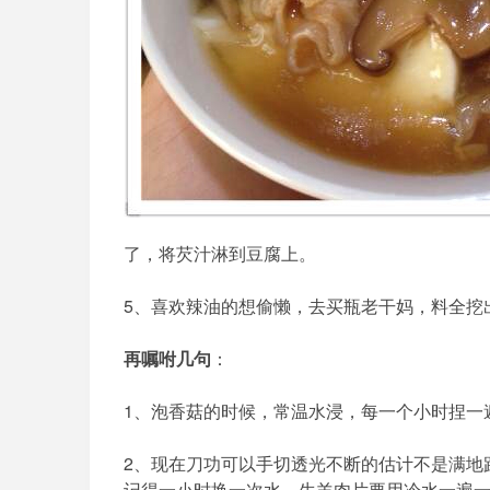
了，将芡汁淋到豆腐上。
5、喜欢辣油的想偷懒，去买瓶老干妈，料全挖
再嘱咐几句
：
1、泡香菇的时候，常温水浸，每一个小时捏一
2、现在刀功可以手切透光不断的估计不是满地
记得一小时换一次水。生羊肉片要用冷水一遍