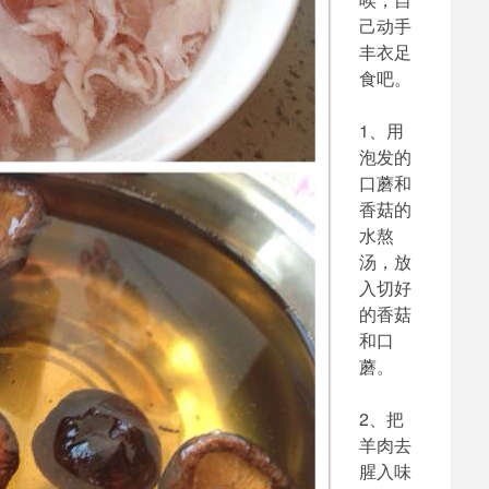
己动手
丰衣足
食吧。
1、用
泡发的
口蘑和
香菇的
水熬
汤，放
入切好
的香菇
和口
蘑。
2、把
羊肉去
腥入味