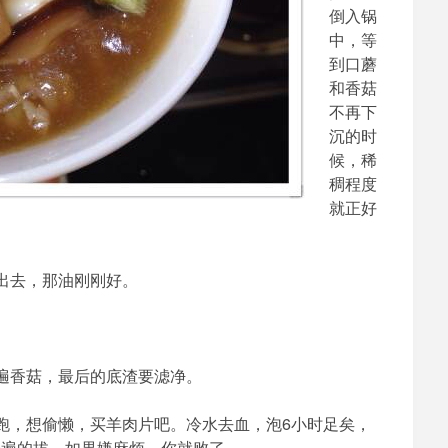
倒入锅
中，等
到口蘑
和香菇
不再下
沉的时
候，稀
稠程度
就正好
出去，那油刚刚好。
遍香菇，最后的底渣要滤净。
跑，想偷懒，买羊肉片吧。冷水去血，泡6小时足矣，
一遍的拔，如果嫌麻烦，你就败了。