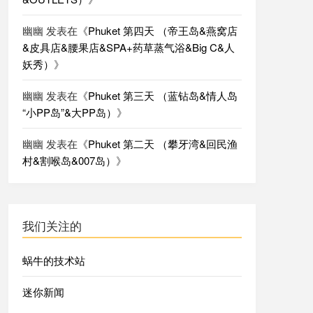
幽幽
发表在《
Phuket 第四天 （帝王岛&燕窝店
&皮具店&腰果店&SPA+药草蒸气浴&Big C&人
妖秀）
》
幽幽
发表在《
Phuket 第三天 （蓝钻岛&情人岛
“小PP岛”&大PP岛）
》
幽幽
发表在《
Phuket 第二天 （攀牙湾&回民渔
村&割喉岛&007岛）
》
我们关注的
蜗牛的技术站
迷你新闻