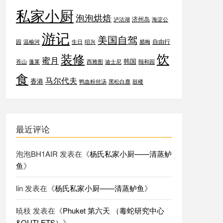
私家小厨
泡泡烘焙
济州岛
泸沽湖
海淀公
游记
美国自驾
自由行
园
温榆河
生日
绍兴
腊梅
饮
装修
蜜月
韩国
苍山
蓬莱
西雅图
迪士尼
颐和园
食
马尔代夫
香港
鸭血粉丝汤
黑松白鹿
鼓楼
最近评论
泡泡BH1AIR
发表在《
杨氏私家小厨——清蒸鲈
鱼
》
lin
发表在《
杨氏私家小厨——清蒸鲈鱼
》
暁枝
发表在《
Phuket 第六天 （毒蛇研究中心
&OUTLETS）
》