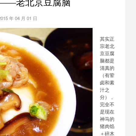
——老北京豆腐脑
2015 年 04 月 01 日
by
泡
泡
其实正
BH1AIR
宗老北
京豆腐
脑都是
清真的
（有荤
卤和素
汁之
分），
完全不
是现在
神马的
猪肉馅
＋碎木