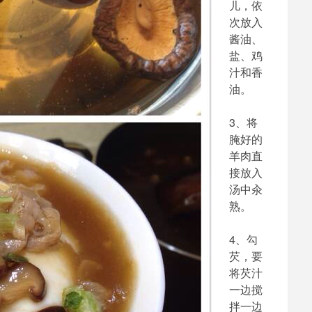
儿，依
次放入
酱油、
盐、鸡
汁和香
油。
3、将
腌好的
羊肉直
接放入
汤中汆
熟。
4、勾
芡，要
将芡汁
一边搅
拌一边