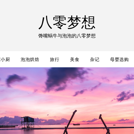
八零梦想
馋嘴蜗牛与泡泡的八零梦想
家小厨
泡泡烘焙
旅行
美食
杂记
母婴选购