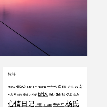
标签
云南
一号公路
NIKA岛
San Francisco
丽江古城
55bbs
婚嫁
婚纱
婚纱照
婺源
山东
南昌
双皮奶
呷哺
大闸蟹
杨氏
心情日记
普吉岛
摄影
旧金山