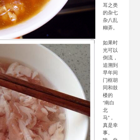
耳之类
的杂七
杂八乱
糊弄。
如果时
光可以
倒流，
追溯到
早年间
门框胡
同和鼓
楼的
“南白
北
马”，
真是幸
事。
唉，自