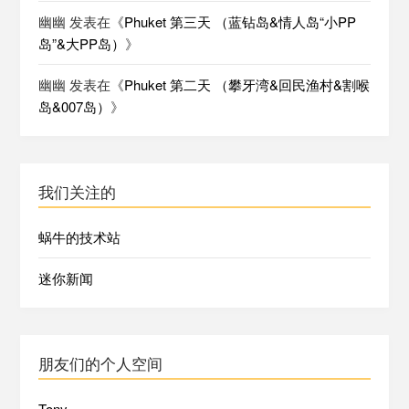
幽幽
发表在《
Phuket 第三天 （蓝钻岛&情人岛“小PP
岛”&大PP岛）
》
幽幽
发表在《
Phuket 第二天 （攀牙湾&回民渔村&割喉
岛&007岛）
》
我们关注的
蜗牛的技术站
迷你新闻
朋友们的个人空间
Tony