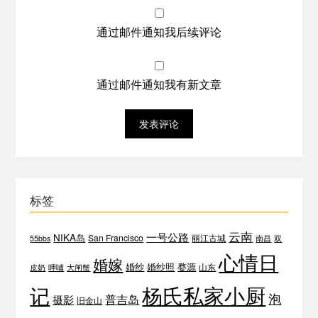
通过邮件通知我后续评论
通过邮件通知我有新文章
标签
云南
一号公路
NIKA岛
San Francisco
丽江古城
55bbs
南昌
双
心情日
婚嫁
婚纱
婚纱照
婺源
山东
皮奶
呷哺
大闸蟹
杨氏私家小厨
记
泡
普吉岛
摄影
旧金山