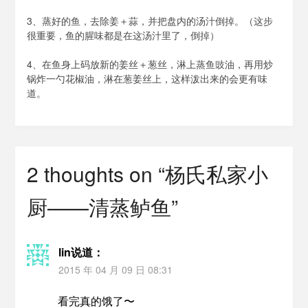
3、蒸好的鱼，去除姜＋蒜，并把盘内的汤汁倒掉。（这步
很重要，鱼的腥味都是在这汤汁里了，倒掉）
4、在鱼身上码放新的姜丝＋葱丝，淋上蒸鱼豉油，再用炒
锅炸一勺花椒油，淋在葱姜丝上，这样泼出来的会更有味
道。
2 thoughts on “
杨氏私家小
厨——清蒸鲈鱼
”
lin
说道：
2015 年 04 月 09 日 08:31
看完真的饿了〜