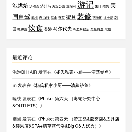
游记
美
泡烘焙
济州岛
泸沽湖
海淀公园
温榆河
生日
绍兴
装修
国自驾
蜜月
韩
自由行
腊梅
苍山
蓬莱
西雅图
迪士尼
饮食
马尔代夫
国
香港
颐和园
鸭血粉丝汤
黑松白鹿
鼓楼
最近评论
泡泡BH1AIR
发表在《
杨氏私家小厨——清蒸鲈鱼
》
lin
发表在《
杨氏私家小厨——清蒸鲈鱼
》
暁枝
发表在《
Phuket 第六天 （毒蛇研究中心
&OUTLETS）
》
幽幽
发表在《
Phuket 第四天 （帝王岛&燕窝店&皮具店
&腰果店&SPA+药草蒸气浴&Big C&人妖秀）
》