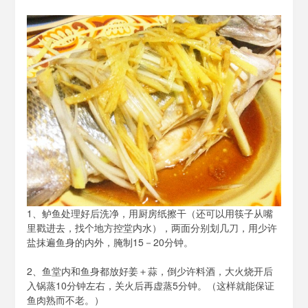
泡
泡
BH1AIR
1、鲈鱼处理好后洗净，用厨房纸擦干（还可以用筷子从嘴
里戳进去，找个地方控堂内水），两面分别划几刀，用少许
盐抹遍鱼身的内外，腌制15－20分钟。
2、鱼堂内和鱼身都放好姜＋蒜，倒少许料酒，大火烧开后
入锅蒸10分钟左右，关火后再虚蒸5分钟。（这样就能保证
鱼肉熟而不老。）