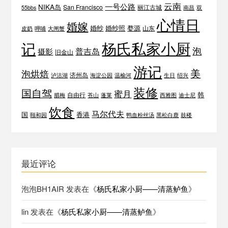
云南
一号公路
NIKA岛
San Francisco
丽江古城
55bbs
南昌
双
心情日
婚嫁
婚纱
婚纱照
婺源
山东
皮奶
呷哺
大闸蟹
杨氏私家小厨
记
泡
普吉岛
摄影
旧金山
游记
美
泡烘焙
济州岛
泸沽湖
海淀公园
温榆河
生日
绍兴
装修
国自驾
蜜月
韩
自由行
腊梅
苍山
蓬莱
西雅图
迪士尼
饮食
马尔代夫
国
香港
颐和园
鸭血粉丝汤
黑松白鹿
鼓楼
最近评论
泡泡BH1AIR
发表在《
杨氏私家小厨——清蒸鲈鱼
》
lin
发表在《
杨氏私家小厨——清蒸鲈鱼
》