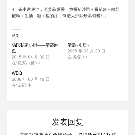
4、锅中留底油，葱姜蒜爆香，放番茄沙司＋番茄酱＋白胡
椒粉＋生抽＋糖＋盐的汁，倒进大虾翻炒裹匀酱汁。
相关
杨氏私家小厨——清蒸鲈
清晨~雨后~
鱼
2008 年 03 月 29 日
2015 年 04 月 02 日
在“杂记”中
在“私家小厨”中
WDQ
2008 年 06 月 18 日
在“杂记”中
发表回复
您的邮箱地址不会被公开。
必填项已用
*
标注