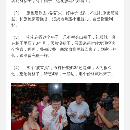
容易有褶子，有了褶子，这礼服就不好看了。
（2） 旗袍建议去“格格”买，好样子很多，不过礼服更随意
些。长旗袍穿着拖沓，短旗袍暴露小粗腿儿，自己衡量利
弊。
（3） 泡泡选得这个料子，只有衬会出褶子，礼服就一直
在柜子里压了3个月，居然没褶子，买回来得时候发现得这
个惊喜，呵呵，叠都没叠，塞双肩背里就回家了，到家一抖
落，跟刚熨完得一样。
（4） 买个“波立挺”，五棵松貌似35还是45，因为很久
远，忘记价格了，转悠4家，一溜达，那个价格就出来了。