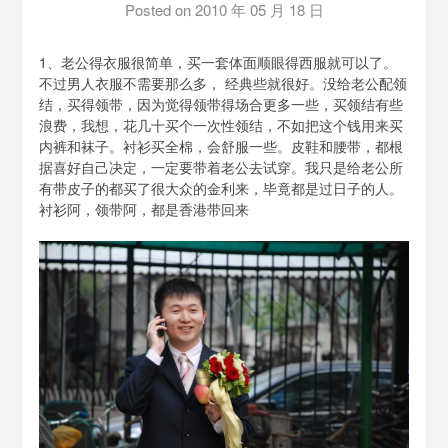
Posted on
2010 年 05 月 18 日
by
泡
泡
1、老公得衣服很简单，买一套体面顺眼得西服就可以了。
BH1AIR
不过男人衣服不需要那么多， 经典些就很好。没给老公配领
结，买得领带，因为觉得领带得场合更多一些，买领结有些
浪费，我想，花几十买个一次性领结，不如把这个钱用来买
内裤和袜子。衬衫买全棉，会舒服一些。皮鞋和腰带，都根
据喜好自己决定，一定要带着老公去试穿。我只是给老公所
有带皮子的都买了很大众的金利来，毕竟都是过日子的人。
衬衫阿，领带阿，都是香港带回来