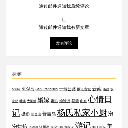
通过邮件通知我后续评论
通过邮件通知我有新文章
标签
云南
一号公路
NIKA岛
San Francisco
丽江古城
55bbs
南昌
双
心情日
婚嫁
婚纱
婚纱照
婺源
山东
皮奶
呷哺
大闸蟹
杨氏私家小厨
记
泡
普吉岛
摄影
旧金山
游记
美
泡烘焙
济州岛
泸沽湖
海淀公园
温榆河
生日
绍兴