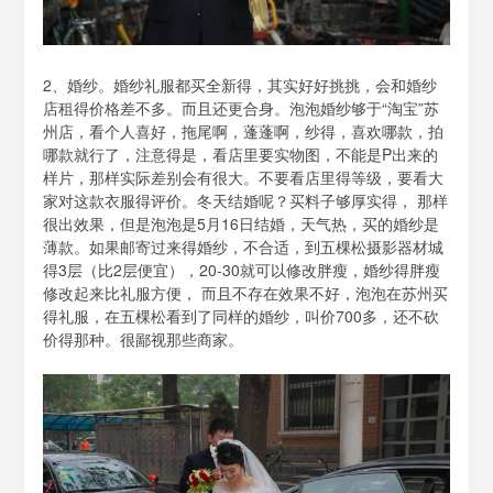
2、婚纱。婚纱礼服都买全新得，其实好好挑挑，会和婚纱
店租得价格差不多。而且还更合身。泡泡婚纱够于“淘宝”苏
州店，看个人喜好，拖尾啊，蓬蓬啊，纱得，喜欢哪款，拍
哪款就行了，注意得是，看店里要实物图，不能是P出来的
样片，那样实际差别会有很大。不要看店里得等级，要看大
家对这款衣服得评价。冬天结婚呢？买料子够厚实得， 那样
很出效果，但是泡泡是5月16日结婚，天气热，买的婚纱是
薄款。如果邮寄过来得婚纱，不合适，到五棵松摄影器材城
得3层（比2层便宜），20-30就可以修改胖瘦，婚纱得胖瘦
修改起来比礼服方便， 而且不存在效果不好，泡泡在苏州买
得礼服，在五棵松看到了同样的婚纱，叫价700多，还不砍
价得那种。很鄙视那些商家。