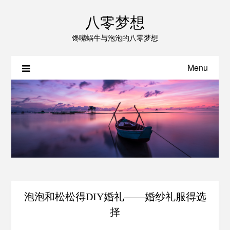
八零梦想
馋嘴蜗牛与泡泡的八零梦想
Menu
泡泡和松松得DIY婚礼——婚纱礼服得选
择