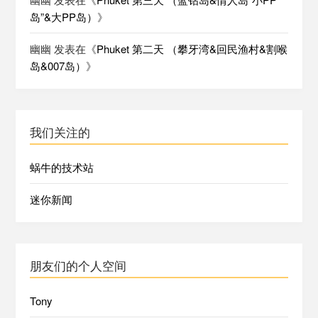
岛”&大PP岛）
》
幽幽
发表在《
Phuket 第二天 （攀牙湾&回民渔村&割喉
岛&007岛）
》
我们关注的
蜗牛的技术站
迷你新闻
朋友们的个人空间
Tony