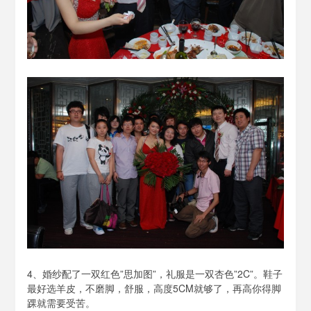
4、婚纱配了一双红色”思加图”，礼服是一双杏色”2C”。鞋子
最好选羊皮，不磨脚，舒服，高度5CM就够了，再高你得脚
踝就需要受苦。