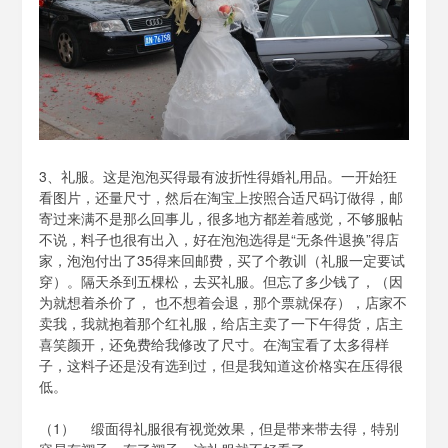
3、礼服。这是泡泡买得最有波折性得婚礼用品。一开始狂
看图片，还量尺寸，然后在淘宝上按照合适尺码订做得，邮
寄过来满不是那么回事儿，很多地方都差着感觉，不够服帖
不说，料子也很有出入，好在泡泡选得是“无条件退换”得店
家，泡泡付出了35得来回邮费，买了个教训（礼服一定要试
穿）。隔天杀到五棵松，去买礼服。但忘了多少钱了，（因
为就想着杀价了， 也不想着会退，那个票就保存），店家不
卖我，我就抱着那个红礼服，给店主卖了一下午得货，店主
喜笑颜开，还免费给我修改了尺寸。在淘宝看了太多得样
子，这料子还是没有选到过，但是我知道这价格实在压得很
低。
（1） 缎面得礼服很有视觉效果，但是带来带去得，特别