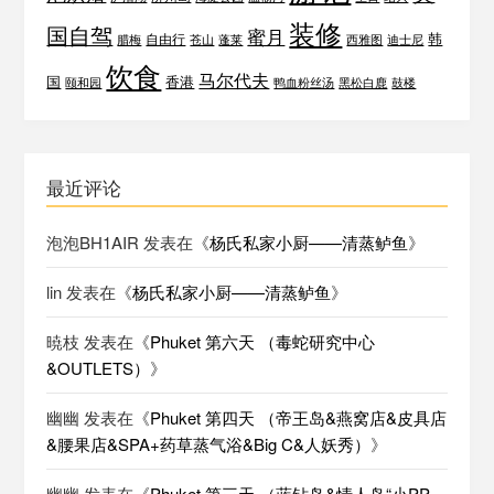
装修
国自驾
蜜月
韩
自由行
腊梅
苍山
蓬莱
西雅图
迪士尼
饮食
马尔代夫
国
香港
颐和园
鸭血粉丝汤
黑松白鹿
鼓楼
最近评论
泡泡BH1AIR
发表在《
杨氏私家小厨——清蒸鲈鱼
》
lin
发表在《
杨氏私家小厨——清蒸鲈鱼
》
暁枝
发表在《
Phuket 第六天 （毒蛇研究中心
&OUTLETS）
》
幽幽
发表在《
Phuket 第四天 （帝王岛&燕窝店&皮具店
&腰果店&SPA+药草蒸气浴&Big C&人妖秀）
》
幽幽
发表在《
Phuket 第三天 （蓝钻岛&情人岛“小PP